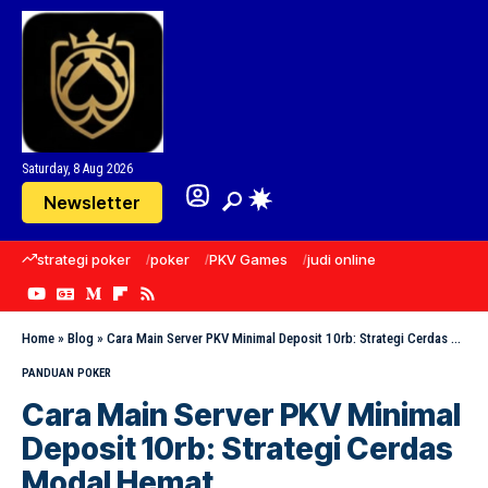
Saturday, 8 Aug 2026
Newsletter
strategi poker
poker
PKV Games
judi online
raise poker
Home
»
Blog
»
Cara Main Server PKV Minimal Deposit 10rb: Strategi Cerdas Modal Hemat
PANDUAN POKER
Cara Main Server PKV Minimal
Deposit 10rb: Strategi Cerdas
Modal Hemat