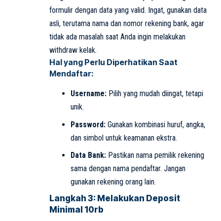
formulir dengan data yang valid. Ingat, gunakan data
asli, terutama nama dan nomor rekening bank, agar
tidak ada masalah saat Anda ingin melakukan
withdraw kelak.
Hal yang Perlu Diperhatikan Saat
Mendaftar:
Username:
Pilih yang mudah diingat, tetapi
unik.
Password:
Gunakan kombinasi huruf, angka,
dan simbol untuk keamanan ekstra.
Data Bank:
Pastikan nama pemilik rekening
sama dengan nama pendaftar. Jangan
gunakan rekening orang lain.
Langkah 3: Melakukan Deposit
Minimal 10rb