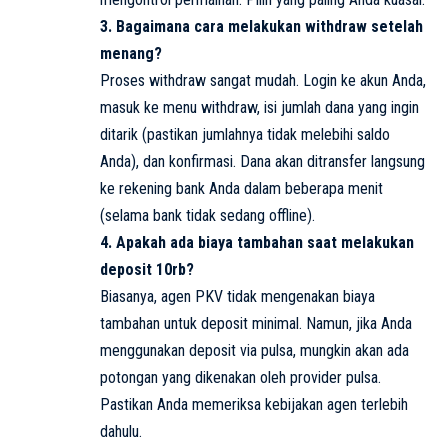
3. Bagaimana cara melakukan withdraw setelah
menang?
Proses withdraw sangat mudah. Login ke akun Anda,
masuk ke menu withdraw, isi jumlah dana yang ingin
ditarik (pastikan jumlahnya tidak melebihi saldo
Anda), dan konfirmasi. Dana akan ditransfer langsung
ke rekening bank Anda dalam beberapa menit
(selama bank tidak sedang offline).
4. Apakah ada biaya tambahan saat melakukan
deposit 10rb?
Biasanya, agen PKV tidak mengenakan biaya
tambahan untuk deposit minimal. Namun, jika Anda
menggunakan deposit via pulsa, mungkin akan ada
potongan yang dikenakan oleh provider pulsa.
Pastikan Anda memeriksa kebijakan agen terlebih
dahulu.