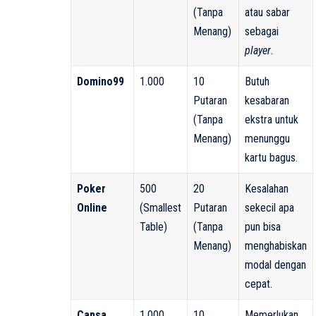
(Tanpa
atau sabar
Menang)
sebagai
player
.
Domino99
1.000
10
Butuh
Putaran
kesabaran
(Tanpa
ekstra untuk
Menang)
menunggu
kartu bagus.
Poker
500
20
Kesalahan
Online
(Smallest
Putaran
sekecil apa
Table)
(Tanpa
pun bisa
Menang)
menghabiskan
modal dengan
cepat.
Capsa
1.000
10
Memerlukan