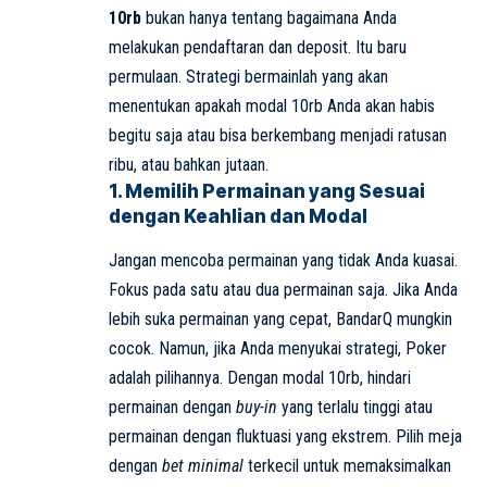
10rb
bukan hanya tentang bagaimana Anda
melakukan pendaftaran dan deposit. Itu baru
permulaan. Strategi bermainlah yang akan
menentukan apakah modal 10rb Anda akan habis
begitu saja atau bisa berkembang menjadi ratusan
ribu, atau bahkan jutaan.
1. Memilih Permainan yang Sesuai
dengan Keahlian dan Modal
Jangan mencoba permainan yang tidak Anda kuasai.
Fokus pada satu atau dua permainan saja. Jika Anda
lebih suka permainan yang cepat, BandarQ mungkin
cocok. Namun, jika Anda menyukai strategi, Poker
adalah pilihannya. Dengan modal 10rb, hindari
permainan dengan
buy-in
yang terlalu tinggi atau
permainan dengan fluktuasi yang ekstrem. Pilih meja
dengan
bet minimal
terkecil untuk memaksimalkan