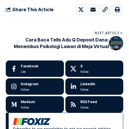
Share This Article
NEXT ARTICLE
Cara Baca Tells Adu Q Deposit Dana:
Menembus Psikologi Lawan di Meja Virtual
Facebook
X
Like
Follow
Instagram
LinkedIn
Follow
Follow
Medium
RSS Feed
Follow
Follow