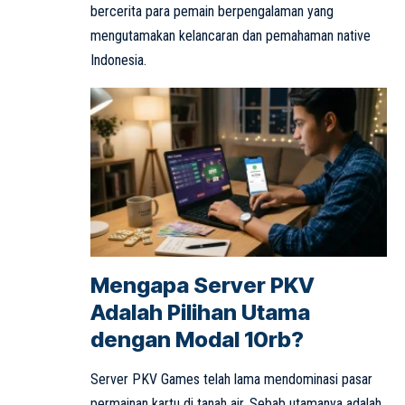
bercerita para pemain berpengalaman yang
mengutamakan kelancaran dan pemahaman native
Indonesia.
Mengapa Server PKV
Adalah Pilihan Utama
dengan Modal 10rb?
Server PKV Games telah lama mendominasi pasar
permainan kartu di tanah air. Sebab utamanya adalah