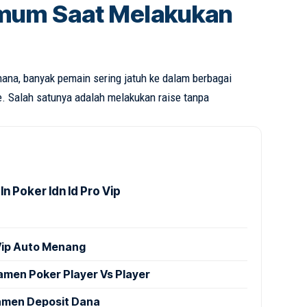
mum Saat Melakukan
hana, banyak pemain sering jatuh ke dalam berbagai
e. Salah satunya adalah melakukan raise tanpa
 In Poker Idn Id Pro Vip
 Vip Auto Menang
amen Poker Player Vs Player
amen Deposit Dana