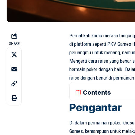
Pernahkah kamu merasa bingung 
di platform seperti PKV Games I
SHARE
peluangmu untuk menang, namun 
Mengerti
cara raise
yang benar s
bermain poker dengan baik. Dala
raise dengan benar di permainan
Contents
Pengantar
Di dalam permainan
poker
, khus
Games, kemampuan untuk melakuk