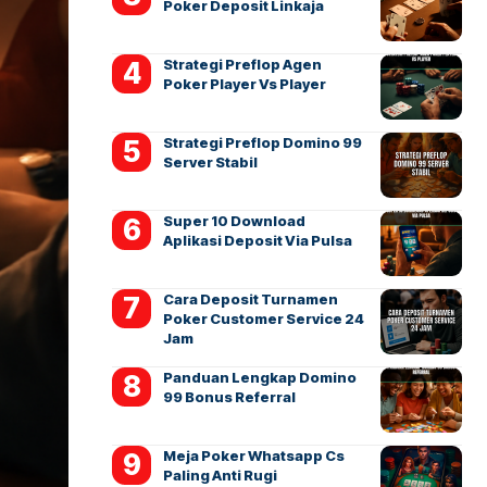
Poker Deposit Linkaja
Strategi Preflop Agen
Poker Player Vs Player
Strategi Preflop Domino 99
Server Stabil
Super 10 Download
Aplikasi Deposit Via Pulsa
Cara Deposit Turnamen
Poker Customer Service 24
Jam
Panduan Lengkap Domino
99 Bonus Referral
Meja Poker Whatsapp Cs
Paling Anti Rugi