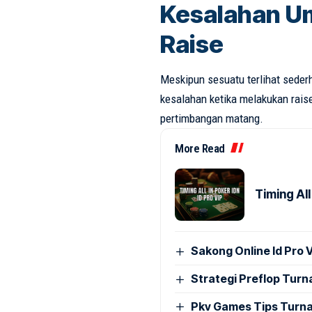
Kesalahan U
Raise
Meskipun sesuatu terlihat seder
kesalahan ketika melakukan rais
pertimbangan matang.
More Read
Timing All
Sakong Online Id Pro
Strategi Preflop Turn
Pkv Games Tips Turn