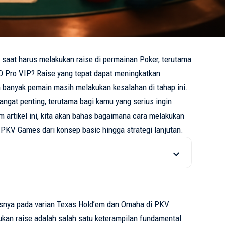
saat harus melakukan raise di permainan Poker, terutama
D Pro VIP? Raise yang tepat dapat meningkatkan
banyak pemain masih melakukan kesalahan di tahap ini.
angat penting, terutama bagi kamu yang serius ingin
m artikel ini, kita akan bahas bagaimana cara melakukan
 PKV Games dari konsep basic hingga strategi lanjutan.
usnya pada varian Texas Hold’em dan Omaha di PKV
an raise adalah salah satu keterampilan fundamental