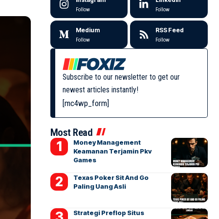
Follow
Follow
Medium
RSS Feed
Follow
Follow
Subscribe to our newsletter to get our
newest articles instantly!
[mc4wp_form]
Most Read
Money Management
Keamanan Terjamin Pkv
Games
Texas Poker Sit And Go
Paling Uang Asli
Strategi Preflop Situs