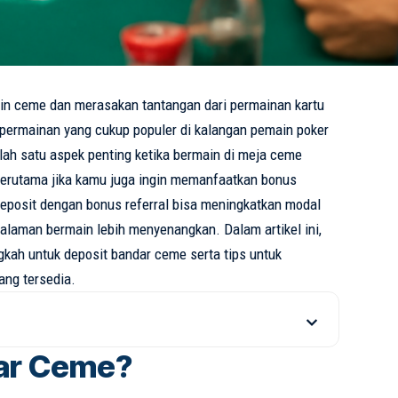
n ceme dan merasakan tantangan dari permainan kartu
 permainan yang cukup populer di kalangan pemain
poker
alah satu aspek penting ketika bermain di meja ceme
terutama jika kamu juga ingin memanfaatkan bonus
 deposit dengan bonus referral bisa meningkatkan modal
aman bermain lebih menyenangkan. Dalam artikel ini,
kah untuk deposit bandar ceme serta tips untuk
ang tersedia.
dar Ceme?