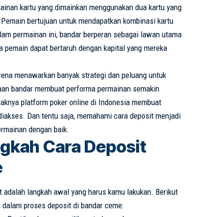
mainan kartu yang dimainkan menggunakan dua kartu yang
. Pemain bertujuan untuk mendapatkan kombinasi kartu
 Dalam permainan ini, bandar berperan sebagai lawan utama
a pemain dapat bertaruh dengan kapital yang mereka
rena menawarkan banyak strategi dan peluang untuk
an bandar membuat performa permainan semakin
nyaknya platform poker online di Indonesia membuat
akses. Dan tentu saja, memahami cara deposit menjadi
permainan dengan baik.
gkah Cara Deposit
e
t adalah langkah awal yang harus kamu lakukan. Berikut
 dalam proses deposit di bandar ceme: