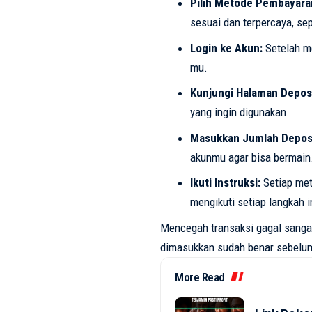
Pilih Metode Pembayara
sesuai dan terpercaya, sep
Login ke Akun:
Setelah m
mu.
Kunjungi Halaman Deposi
yang ingin digunakan.
Masukkan Jumlah Deposi
akunmu agar bisa bermain
Ikuti Instruksi:
Setiap met
mengikuti setiap langkah 
Mencegah transaksi gagal sangat
dimasukkan sudah benar sebelum
More Read