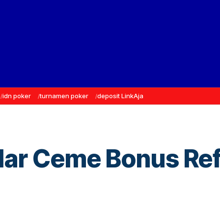
idn poker
turnamen poker
deposit LinkAja
dar Ceme Bonus Ref