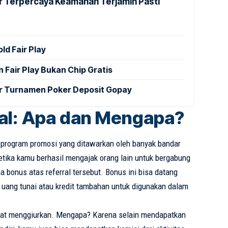
r Terpercaya Keamanan Terjamin Pasti
ld Fair Play
dn Fair Play Bukan Chip Gratis
r Turnamen Poker Deposit Gopay
al: Apa dan Mengapa?
u program promosi yang ditawarkan oleh banyak bandar
tika kamu berhasil mengajak orang lain untuk bergabung
 bonus atas referral tersebut. Bonus ini bisa datang
 uang tunai atau kredit tambahan untuk digunakan dalam
ngat menggiurkan. Mengapa? Karena selain mendapatkan