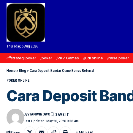
Thursday, 6 Aug 2026
strategi poker
poker
PKV Games
judi online
raise poker
Home
»
Blog
»
Cara Deposit Bandar Ceme Bonus Referral
POKER ONLINE
Cara Deposit Ban
By
VIANWIBOWO
Last Updated: May 20, 2026 9:36 Am
Share
6 Min Read