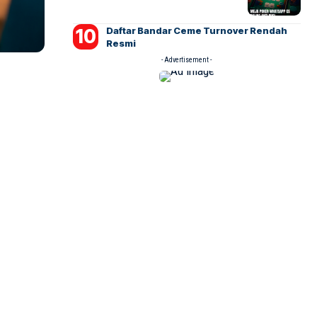
Daftar Bandar Ceme Turnover Rendah
Resmi
- Advertisement -