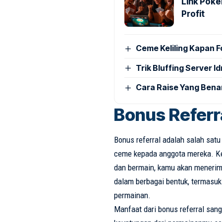
Link Poke
Profit
Ceme Keliling Kapan Fo
Trik Bluffing Server I
Cara Raise Yang Bena
Bonus Referr
Bonus referral adalah salah sat
ceme kepada anggota mereka. Ke
dan bermain, kamu akan menerima
dalam berbagai bentuk, termasuk
permainan.
Manfaat dari bonus referral sa