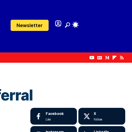
Newsletter
erral
Facebook
X
Like
Follow
Instagram
LinkedIn