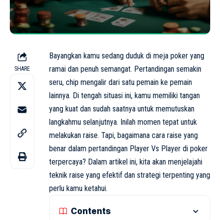
Bayangkan kamu sedang duduk di meja poker yang
ramai dan penuh semangat. Pertandingan semakin
SHARE
seru, chip mengalir dari satu pemain ke pemain
lainnya. Di tengah situasi ini, kamu memiliki tangan
yang kuat dan sudah saatnya untuk memutuskan
langkahmu selanjutnya. Inilah momen tepat untuk
melakukan raise. Tapi, bagaimana cara
raise yang
benar
dalam pertandingan Player Vs Player di poker
terpercaya? Dalam artikel ini, kita akan menjelajahi
teknik raise yang efektif dan strategi terpenting yang
perlu kamu ketahui.
Contents