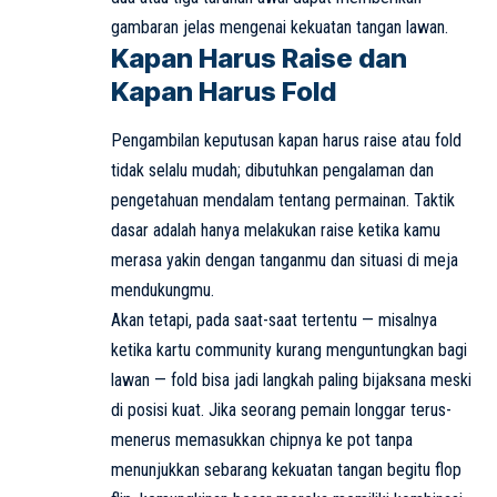
gambaran jelas mengenai kekuatan tangan lawan.
Kapan Harus Raise dan
Kapan Harus Fold
Pengambilan keputusan kapan harus raise atau fold
tidak selalu mudah; dibutuhkan pengalaman dan
pengetahuan mendalam tentang permainan. Taktik
dasar adalah hanya melakukan raise ketika kamu
merasa yakin dengan tanganmu dan situasi di meja
mendukungmu.
Akan tetapi, pada saat-saat tertentu — misalnya
ketika kartu community kurang menguntungkan bagi
lawan — fold bisa jadi langkah paling bijaksana meski
di posisi kuat. Jika seorang pemain longgar terus-
menerus memasukkan chipnya ke pot tanpa
menunjukkan sebarang kekuatan tangan begitu flop