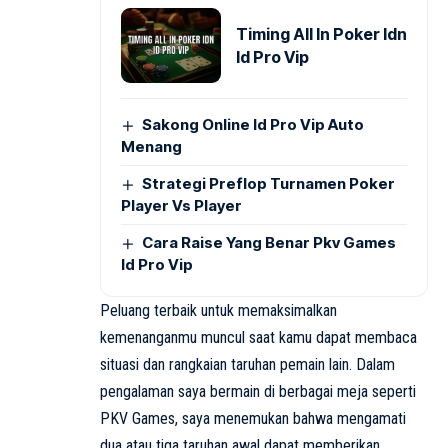
Timing All In Poker Idn
Id Pro Vip
Sakong Online Id Pro Vip Auto
Menang
Strategi Preflop Turnamen Poker
Player Vs Player
Cara Raise Yang Benar Pkv Games
Id Pro Vip
Peluang terbaik untuk memaksimalkan
kemenanganmu muncul saat kamu dapat membaca
situasi dan rangkaian taruhan pemain lain. Dalam
pengalaman saya bermain di berbagai meja seperti
PKV Games, saya menemukan bahwa mengamati
dua atau tiga taruhan awal dapat memberikan