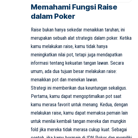
Memahami Fungsi Raise
dalam Poker
Raise bukan hanya sekedar menaikkan taruhan; ini
merupakan sebuah alat strategis dalam poker. Ketika
kamu melakukan raise, kamu tidak hanya
meningkatkan nilai pot, tetapi juga mendapatkan
informasi tentang kekuatan tangan lawan. Secara
umum, ada dua tujuan besar melakukan raise:
menaikkan pot dan menekan lawan.
Strategi ini memberikan dua keuntungan sekaligus.
Pertama, kamu dapat mengoptimalkan pot saat
kamu merasa favorit untuk menang. Kedua, dengan
melakukan raise, kamu dapat memaksa pemain lain
untuk menilai kembali tangan mereka dan mungkin
fold jika mereka tidak merasa cukup kuat. Sebagai
contoh, jika kamu bermain di IDN
Poker
dan memiliki