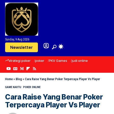
Sunday, 9 Aug 2026
Newsletter
strategi poker
poker
PKV Games
judi online
raise poker
Home
»
Blog
»
Cara Raise Yang Benar Poker Terpercaya Player Vs Player
GAME KARTU
POKER ONLINE
Cara Raise Yang Benar Poker
Terpercaya Player Vs Player