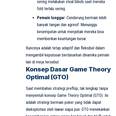
sering melakukan steal blinds saat mereka
fold terlalu sering.
Pemain longgar
: Cenderung bermain lebih
banyak tangan dan agresif. Menunggu
kesempatan untuk menjebak mereka bisa
memberikan keuntungan besar.
Kuncinya adalah tetap adaptif dan fleksibel dalam
mengambil keputusan berdasarkan dinamika pemain
lain di meja tersebut.
Konsep Dasar Game Theory
Optimal (GTO)
Saat membahas strategi preflop, tak lengkap tanpa
menyentuh konsep Game Theory Optimal (GTO). Ini
adalah strategi bermain poker yang tidak dapat
dieksploitasi oleh lawan siapa pun. GTO menekankan