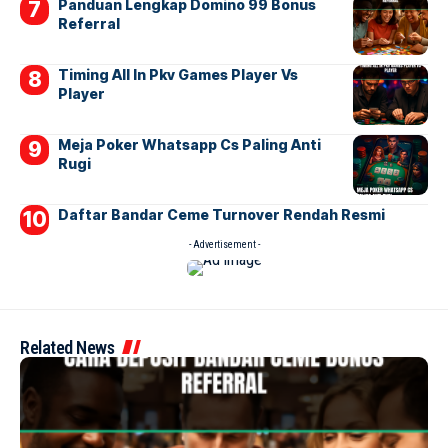
Panduan Lengkap Domino 99 Bonus
Referral
Timing All In Pkv Games Player Vs
Player
Meja Poker Whatsapp Cs Paling Anti
Rugi
Daftar Bandar Ceme Turnover Rendah Resmi
- Advertisement -
Related News