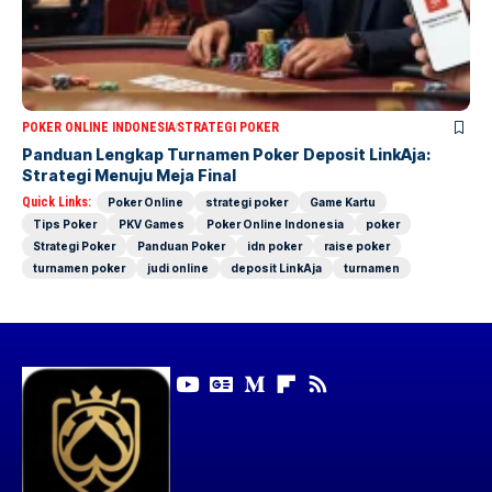
POKER ONLINE INDONESIA
STRATEGI POKER
Panduan Lengkap Turnamen Poker Deposit LinkAja:
Strategi Menuju Meja Final
Quick Links:
Poker Online
strategi poker
Game Kartu
Tips Poker
PKV Games
Poker Online Indonesia
poker
Strategi Poker
Panduan Poker
idn poker
raise poker
turnamen poker
judi online
deposit LinkAja
turnamen