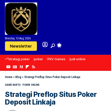
Monday, 10 Aug 2026
Newsletter
strategi poker
poker
PKV Games
judi online
raise poker
Home
»
Blog
»
Strategi Preflop Situs Poker Deposit Linkaja
GAME KARTU
POKER ONLINE
Strategi Preflop Situs Poker
Deposit Linkaja