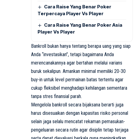
Cara Raise Yang Benar Poker
Terpercaya Player Vs Player
Cara Raise Yang Benar Poker Asia
Player Vs Player
Bankroll bukan hanya tentang berapa uang yang siap
Anda “investasikan”, tetapi bagaimana Anda
merencanakannya agar bertahan melalui varians
buruk sekalipun. Amankan minimal memiliki 20-30
buy-in untuk level permainan batas tertentu agar
cukup fleksibel menghadapi kehilangan sementara
tanpa stres finansial parah.
Mengelola bankroll secara bijaksana berarti juga
harus disesuaikan dengan kapasitas risiko personal
selain jaga selalu mencatat rekaman pemasukan-
pengeluaran secara rutin agar disiplin tetap terjaga
serta dapat dievaluasi berkala guna meningkatkan