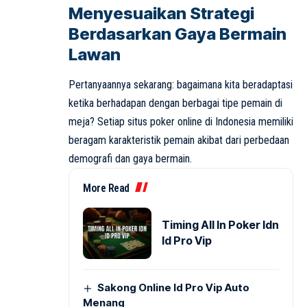
Menyesuaikan Strategi
Berdasarkan Gaya Bermain
Lawan
Pertanyaannya sekarang: bagaimana kita beradaptasi
ketika berhadapan dengan berbagai tipe pemain di
meja? Setiap situs poker online di Indonesia memiliki
beragam karakteristik pemain akibat dari perbedaan
demografi dan gaya bermain.
More Read
Timing All In Poker Idn
Id Pro Vip
Sakong Online Id Pro Vip Auto
Menang