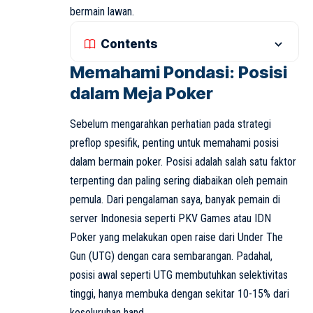
bermain lawan.
Contents
Memahami Pondasi: Posisi
dalam Meja Poker
Sebelum mengarahkan perhatian pada strategi
preflop spesifik, penting untuk memahami posisi
dalam bermain poker. Posisi adalah salah satu faktor
terpenting dan paling sering diabaikan oleh pemain
pemula. Dari pengalaman saya, banyak pemain di
server Indonesia seperti PKV Games atau IDN
Poker yang melakukan open raise dari Under The
Gun (UTG) dengan cara sembarangan. Padahal,
posisi awal seperti UTG membutuhkan selektivitas
tinggi, hanya membuka dengan sekitar 10-15% dari
keseluruhan hand.