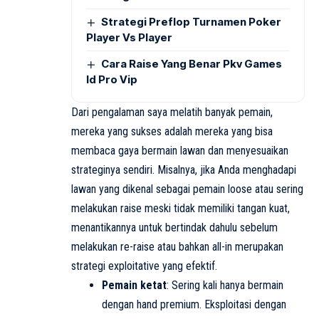
Strategi Preflop Turnamen Poker
Player Vs Player
Cara Raise Yang Benar Pkv Games
Id Pro Vip
Dari pengalaman saya melatih banyak pemain,
mereka yang sukses adalah mereka yang bisa
membaca gaya bermain lawan dan menyesuaikan
strateginya sendiri. Misalnya, jika Anda menghadapi
lawan yang dikenal sebagai pemain loose atau sering
melakukan raise meski tidak memiliki tangan kuat,
menantikannya untuk bertindak dahulu sebelum
melakukan re-raise atau bahkan all-in merupakan
strategi exploitative yang efektif.
Pemain ketat
: Sering kali hanya bermain
dengan hand premium. Eksploitasi dengan