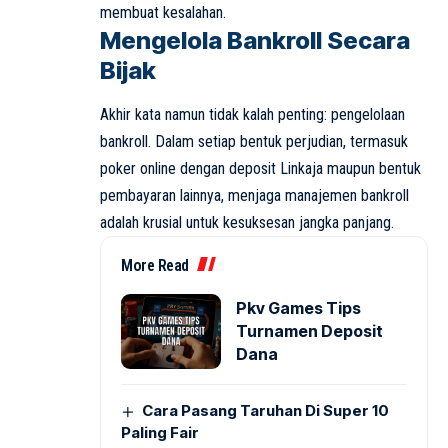
membuat kesalahan.
Mengelola Bankroll Secara
Bijak
Akhir kata namun tidak kalah penting: pengelolaan
bankroll. Dalam setiap bentuk perjudian, termasuk
poker online dengan deposit Linkaja maupun bentuk
pembayaran lainnya, menjaga manajemen bankroll
adalah krusial untuk kesuksesan jangka panjang.
More Read
Pkv Games Tips
Turnamen Deposit
Dana
Cara Pasang Taruhan Di Super 10
Paling Fair