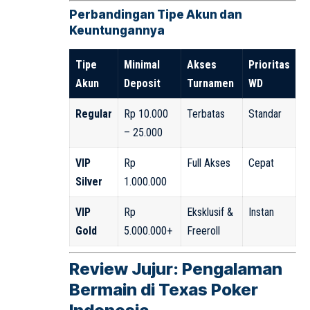
Perbandingan Tipe Akun dan
Keuntungannya
Tipe
Minimal
Akses
Prioritas
Akun
Deposit
Turnamen
WD
Regular
Rp 10.000
Terbatas
Standar
– 25.000
VIP
Rp
Full Akses
Cepat
Silver
1.000.000
VIP
Rp
Eksklusif &
Instan
Gold
5.000.000+
Freeroll
Review Jujur: Pengalaman
Bermain di Texas Poker