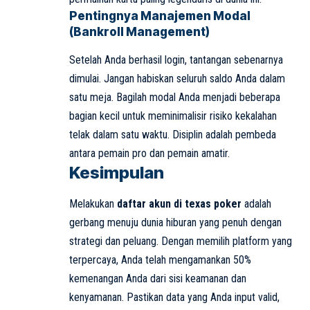
Pentingnya Manajemen Modal
(Bankroll Management)
Setelah Anda berhasil login, tantangan sebenarnya
dimulai. Jangan habiskan seluruh saldo Anda dalam
satu meja. Bagilah modal Anda menjadi beberapa
bagian kecil untuk meminimalisir risiko kekalahan
telak dalam satu waktu. Disiplin adalah pembeda
antara pemain pro dan pemain amatir.
Kesimpulan
Melakukan
daftar akun di texas poker
adalah
gerbang menuju dunia hiburan yang penuh dengan
strategi dan peluang. Dengan memilih platform yang
terpercaya, Anda telah mengamankan 50%
kemenangan Anda dari sisi keamanan dan
kenyamanan. Pastikan data yang Anda input valid,