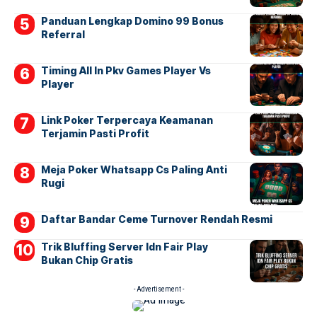
Panduan Lengkap Domino 99 Bonus
Referral
Timing All In Pkv Games Player Vs
Player
Link Poker Terpercaya Keamanan
Terjamin Pasti Profit
Meja Poker Whatsapp Cs Paling Anti
Rugi
Daftar Bandar Ceme Turnover Rendah Resmi
Trik Bluffing Server Idn Fair Play
Bukan Chip Gratis
- Advertisement -