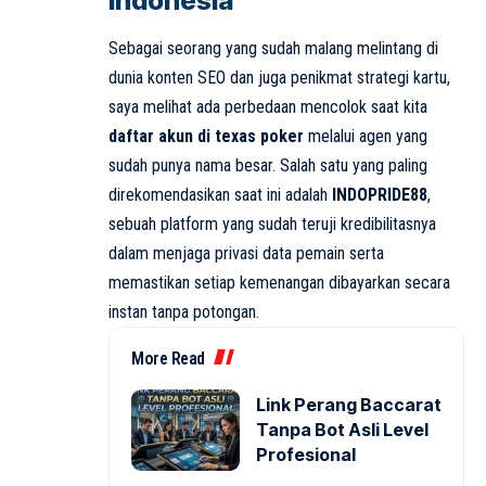
Indonesia
Sebagai seorang yang sudah malang melintang di
dunia konten SEO dan juga penikmat strategi kartu,
saya melihat ada perbedaan mencolok saat kita
daftar akun di texas poker
melalui agen yang
sudah punya nama besar. Salah satu yang paling
direkomendasikan saat ini adalah
INDOPRIDE88
,
sebuah platform yang sudah teruji kredibilitasnya
dalam menjaga privasi data pemain serta
memastikan setiap kemenangan dibayarkan secara
instan tanpa potongan.
More Read
Link Perang Baccarat
Tanpa Bot Asli Level
Profesional