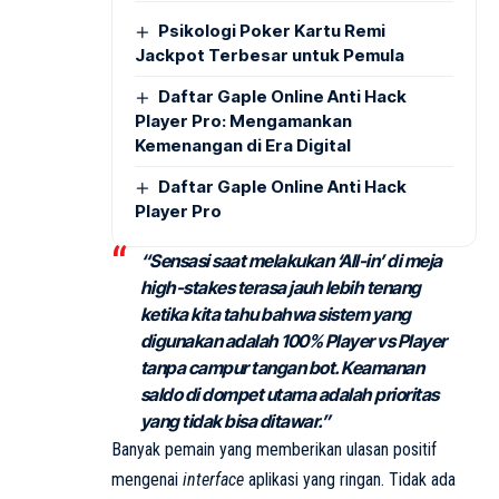
Psikologi Poker Kartu Remi
Jackpot Terbesar untuk Pemula
Daftar Gaple Online Anti Hack
Player Pro: Mengamankan
Kemenangan di Era Digital
Daftar Gaple Online Anti Hack
Player Pro
“Sensasi saat melakukan ‘All-in’ di meja
high-stakes terasa jauh lebih tenang
ketika kita tahu bahwa sistem yang
digunakan adalah 100% Player vs Player
tanpa campur tangan bot. Keamanan
saldo di dompet utama adalah prioritas
yang tidak bisa ditawar.”
Banyak pemain yang memberikan ulasan positif
mengenai
interface
aplikasi yang ringan. Tidak ada